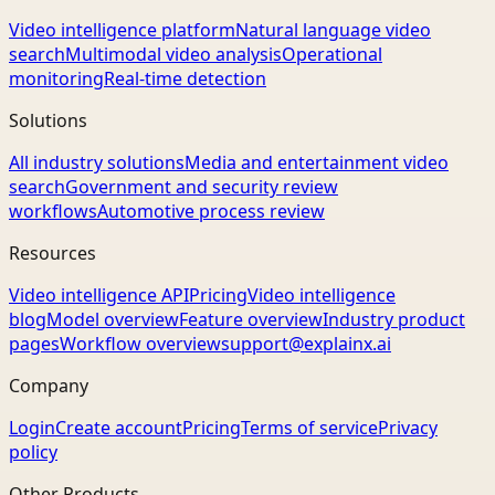
Video intelligence platform
Natural language video
search
Multimodal video analysis
Operational
monitoring
Real-time detection
Solutions
All industry solutions
Media and entertainment video
search
Government and security review
workflows
Automotive process review
Resources
Video intelligence API
Pricing
Video intelligence
blog
Model overview
Feature overview
Industry product
pages
Workflow overview
support@explainx.ai
Company
Login
Create account
Pricing
Terms of service
Privacy
policy
Other Products