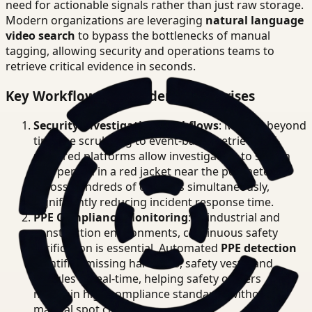
need for actionable signals rather than just raw storage.
Modern organizations are leveraging
natural language
video search
to bypass the bottlenecks of manual
tagging, allowing security and operations teams to
retrieve critical evidence in seconds.
Key Workflows for Modern Enterprises
Security Investigation Workflows
: Moving beyond
timeline scrubbing to event-based retrieval. AI-
powered platforms allow investigators to search
for "person in a red jacket near the perimeter"
across hundreds of cameras simultaneously,
significantly reducing incident response time.
PPE Compliance Monitoring
: In industrial and
construction environments, continuous safety
verification is essential. Automated
PPE detection
identifies missing hard hats, safety vests, and
goggles in real-time, helping safety officers
maintain high compliance standards without
manual spot checks.