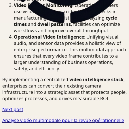
Video Process Monitoring
: Operational leaders
use visual intelligence to identify bottlenecks in
manufacturing and logistics. By analyzing
cycle
times
and
dwell patterns
, facilities can optimize
workflows and improve overall throughput.
Operational Video Intelligence
: Unifying visual,
audio, and sensor data provides a holistic view of
enterprise performance. This multimodal approach
ensures that every video frame contributes to a
larger understanding of business operations,
safety, and efficiency.
By implementing a centralized
video intelligence stack
,
enterprises can convert their existing camera
infrastructure into a strategic asset that protects people,
optimizes processes, and drives measurable ROI.
Next post
Analyse vidéo multimodale pour la revue opérationnelle